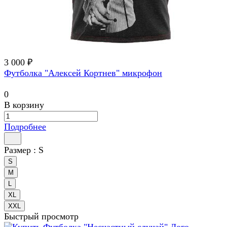
3 000 ₽
Футболка "Алексей Кортнев" микрофон
0
В корзину
Подробнее
Размер :
S
S
M
L
XL
XXL
Быстрый просмотр