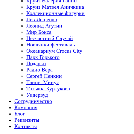
Круиз Валерия Гаины
Круиз Матвея Аничкина
Коллекционные фигурки
Лев Лещенко
Леонид Агутин
Мир Бокса
Несчастный Случай
Новлянки фестиваль
Океанариум Crocus City
Парк Горького
Подарки
Радио Вера
Сергей Пенкин
Танцы Минус
Татьяна Куртукова
Ундервуд
Сотрудничество
Компания
Блог
Реквизиты
Контакты