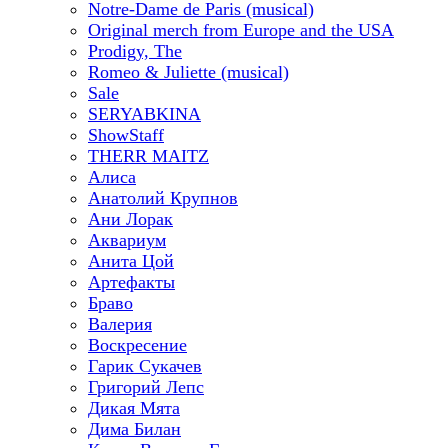
Notre-Dame de Paris (musical)
Original merch from Europe and the USA
Prodigy, The
Romeo & Juliette (musical)
Sale
SERYABKINA
ShowStaff
THERR MAITZ
Алиса
Анатолий Крупнов
Ани Лорак
Аквариум
Анита Цой
Артефакты
Браво
Валерия
Воскресение
Гарик Сукачев
Григорий Лепс
Дикая Мята
Дима Билан