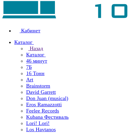
Кабинет
Каталог
Назад
Каталог
46 минут
7Б
16 Тонн
Art
Brainstorm
David Garrett
Don Juan (musical)
Eros Ramazzotti
Feelee Records
Kubana Фестиваль
Lori! Lori!
Los Havtanos