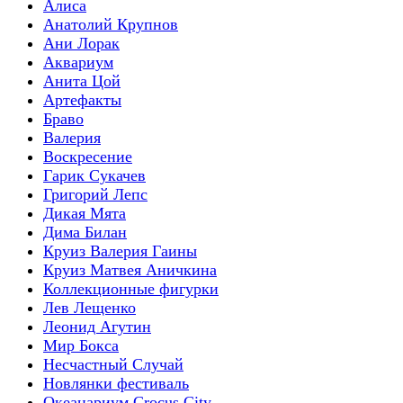
Алиса
Анатолий Крупнов
Ани Лорак
Аквариум
Анита Цой
Артефакты
Браво
Валерия
Воскресение
Гарик Сукачев
Григорий Лепс
Дикая Мята
Дима Билан
Круиз Валерия Гаины
Круиз Матвея Аничкина
Коллекционные фигурки
Лев Лещенко
Леонид Агутин
Мир Бокса
Несчастный Случай
Новлянки фестиваль
Океанариум Crocus City