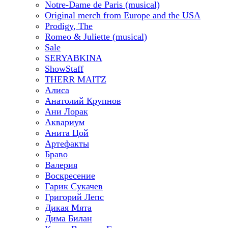
Notre-Dame de Paris (musical)
Original merch from Europe and the USA
Prodigy, The
Romeo & Juliette (musical)
Sale
SERYABKINA
ShowStaff
THERR MAITZ
Алиса
Анатолий Крупнов
Ани Лорак
Аквариум
Анита Цой
Артефакты
Браво
Валерия
Воскресение
Гарик Сукачев
Григорий Лепс
Дикая Мята
Дима Билан