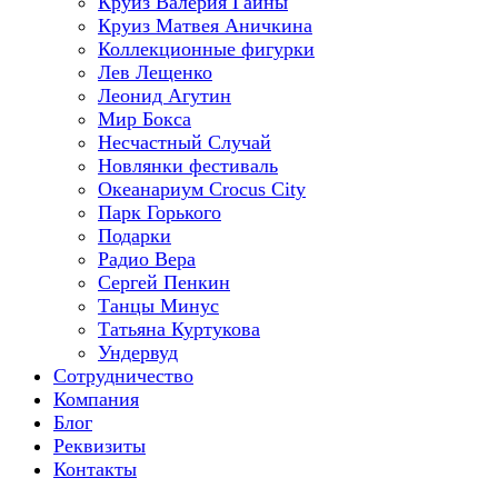
Круиз Валерия Гаины
Круиз Матвея Аничкина
Коллекционные фигурки
Лев Лещенко
Леонид Агутин
Мир Бокса
Несчастный Случай
Новлянки фестиваль
Океанариум Crocus City
Парк Горького
Подарки
Радио Вера
Сергей Пенкин
Танцы Минус
Татьяна Куртукова
Ундервуд
Сотрудничество
Компания
Блог
Реквизиты
Контакты