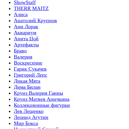
ShowStaff
THERR MAITZ
Алиса
Анатолий Крупнов
Ани Лорак
Аквариум
Анита Цой
Артефакты
Браво
Валерия
Воскресение
Гарик Сукачев
Григорий Лепс
Дикая Мята
Дима Билан
Круиз Валерия Гаины
Круиз Матвея Аничкина
Коллекционные фигурки
Лев Лещенко
Леонид Агутин
Мир Бокса