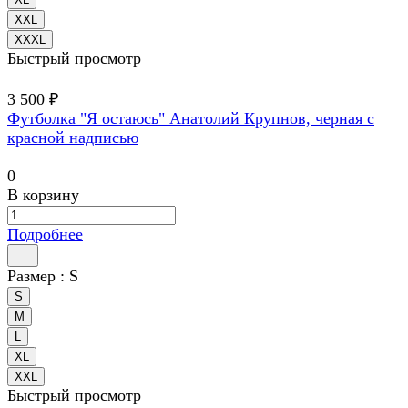
XXL
XXXL
Быстрый просмотр
3 500 ₽
Футболка "Я остаюсь" Анатолий Крупнов, черная с
красной надписью
0
В корзину
Подробнее
Размер :
S
S
M
L
XL
XXL
Быстрый просмотр