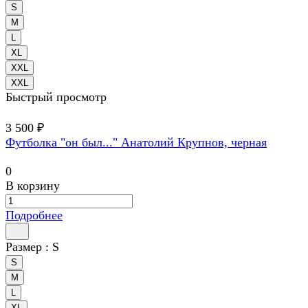
S
M
L
XL
XXL
XXL
Быстрый просмотр
3 500 ₽
Футболка "он был..." Анатолий Крупнов, черная
0
В корзину
Подробнее
Размер :
S
S
M
L
XL