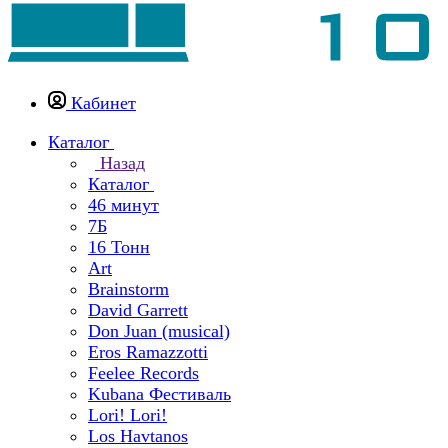
Кабинет
Каталог
Назад
Каталог
46 минут
7Б
16 Тонн
Art
Brainstorm
David Garrett
Don Juan (musical)
Eros Ramazzotti
Feelee Records
Kubana Фестиваль
Lori! Lori!
Los Havtanos