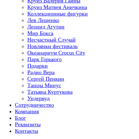
Круиз Валерия Гаины
Круиз Матвея Аничкина
Коллекционные фигурки
Лев Лещенко
Леонид Агутин
Мир Бокса
Несчастный Случай
Новлянки фестиваль
Океанариум Crocus City
Парк Горького
Подарки
Радио Вера
Сергей Пенкин
Танцы Минус
Татьяна Куртукова
Ундервуд
Сотрудничество
Компания
Блог
Реквизиты
Контакты