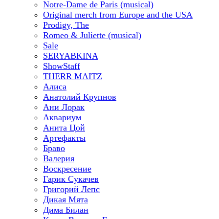
Notre-Dame de Paris (musical)
Original merch from Europe and the USA
Prodigy, The
Romeo & Juliette (musical)
Sale
SERYABKINA
ShowStaff
THERR MAITZ
Алиса
Анатолий Крупнов
Ани Лорак
Аквариум
Анита Цой
Артефакты
Браво
Валерия
Воскресение
Гарик Сукачев
Григорий Лепс
Дикая Мята
Дима Билан