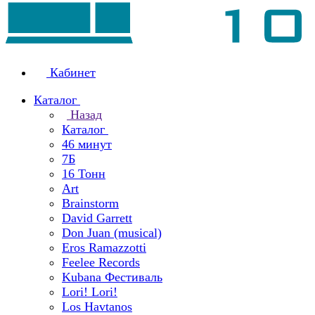
Кабинет
Каталог
Назад
Каталог
46 минут
7Б
16 Тонн
Art
Brainstorm
David Garrett
Don Juan (musical)
Eros Ramazzotti
Feelee Records
Kubana Фестиваль
Lori! Lori!
Los Havtanos