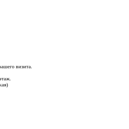
вашего визита.
 этаж.
кая)