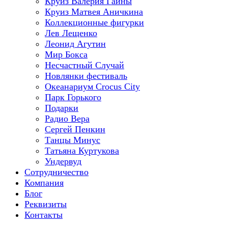
Круиз Валерия Гаины
Круиз Матвея Аничкина
Коллекционные фигурки
Лев Лещенко
Леонид Агутин
Мир Бокса
Несчастный Случай
Новлянки фестиваль
Океанариум Crocus City
Парк Горького
Подарки
Радио Вера
Сергей Пенкин
Танцы Минус
Татьяна Куртукова
Ундервуд
Сотрудничество
Компания
Блог
Реквизиты
Контакты