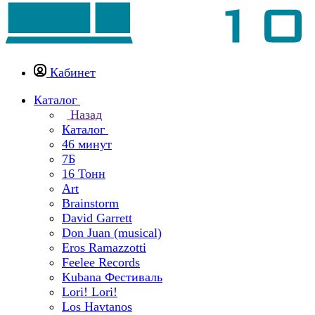
Кабинет
Каталог
Назад
Каталог
46 минут
7Б
16 Тонн
Art
Brainstorm
David Garrett
Don Juan (musical)
Eros Ramazzotti
Feelee Records
Kubana Фестиваль
Lori! Lori!
Los Havtanos