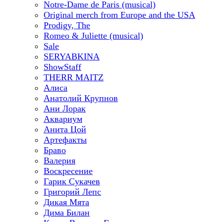
Notre-Dame de Paris (musical)
Original merch from Europe and the USA
Prodigy, The
Romeo & Juliette (musical)
Sale
SERYABKINA
ShowStaff
THERR MAITZ
Алиса
Анатолий Крупнов
Ани Лорак
Аквариум
Анита Цой
Артефакты
Браво
Валерия
Воскресение
Гарик Сукачев
Григорий Лепс
Дикая Мята
Дима Билан