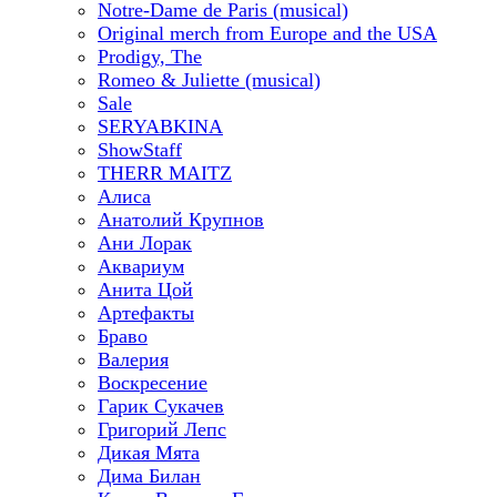
Notre-Dame de Paris (musical)
Original merch from Europe and the USA
Prodigy, The
Romeo & Juliette (musical)
Sale
SERYABKINA
ShowStaff
THERR MAITZ
Алиса
Анатолий Крупнов
Ани Лорак
Аквариум
Анита Цой
Артефакты
Браво
Валерия
Воскресение
Гарик Сукачев
Григорий Лепс
Дикая Мята
Дима Билан