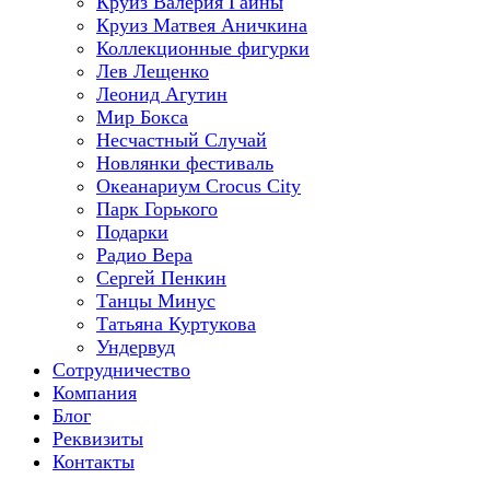
Круиз Валерия Гаины
Круиз Матвея Аничкина
Коллекционные фигурки
Лев Лещенко
Леонид Агутин
Мир Бокса
Несчастный Случай
Новлянки фестиваль
Океанариум Crocus City
Парк Горького
Подарки
Радио Вера
Сергей Пенкин
Танцы Минус
Татьяна Куртукова
Ундервуд
Сотрудничество
Компания
Блог
Реквизиты
Контакты