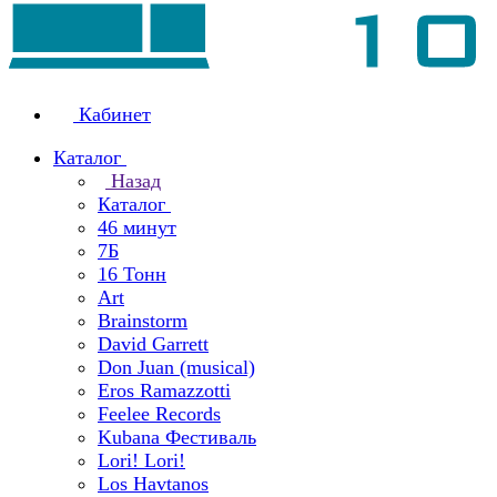
Кабинет
Каталог
Назад
Каталог
46 минут
7Б
16 Тонн
Art
Brainstorm
David Garrett
Don Juan (musical)
Eros Ramazzotti
Feelee Records
Kubana Фестиваль
Lori! Lori!
Los Havtanos