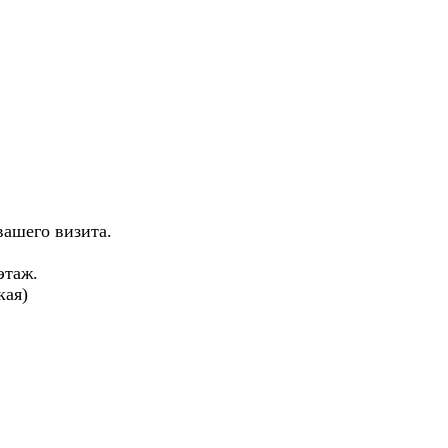
вашего визита.
 этаж.
кая)