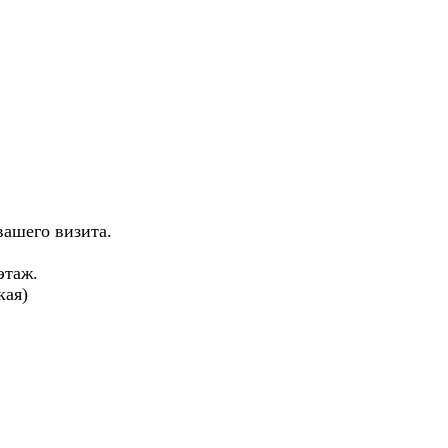
вашего визита.
 этаж.
кая)