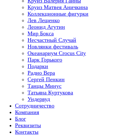
Круиз Валерия Гаины
Круиз Матвея Аничкина
Коллекционные фигурки
Лев Лещенко
Леонид Агутин
Мир Бокса
Несчастный Случай
Новлянки фестиваль
Океанариум Crocus City
Парк Горького
Подарки
Радио Вера
Сергей Пенкин
Танцы Минус
Татьяна Куртукова
Ундервуд
Сотрудничество
Компания
Блог
Реквизиты
Контакты