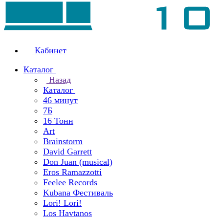
Кабинет
Каталог
Назад
Каталог
46 минут
7Б
16 Тонн
Art
Brainstorm
David Garrett
Don Juan (musical)
Eros Ramazzotti
Feelee Records
Kubana Фестиваль
Lori! Lori!
Los Havtanos