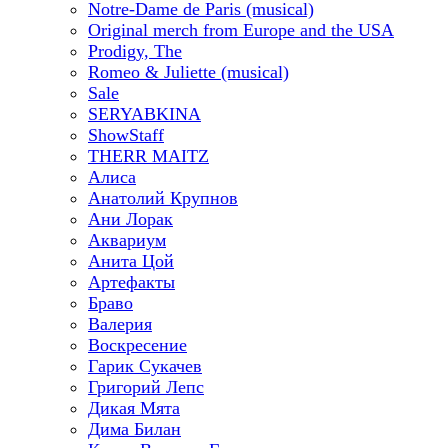
Notre-Dame de Paris (musical)
Original merch from Europe and the USA
Prodigy, The
Romeo & Juliette (musical)
Sale
SERYABKINA
ShowStaff
THERR MAITZ
Алиса
Анатолий Крупнов
Ани Лорак
Аквариум
Анита Цой
Артефакты
Браво
Валерия
Воскресение
Гарик Сукачев
Григорий Лепс
Дикая Мята
Дима Билан