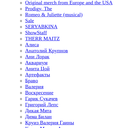
Original merch from Europe and the USA
Prodigy, The
Romeo & Juliette (musical)
Sale
SERYABKINA
ShowStaff
THERR MAITZ
Алиса
Анатолий Крупнов
Ани Лорак
Аквариум
Анита Цой
Артефакты
Браво
Валерия
Воскресение
Гарик Сукачев
Григорий Лепс
Дикая Мята
Дима Билан
Круиз Валерия Гаины