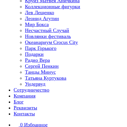
Круиз Матвея Аничкина
Коллекционные фигурки
Лев Лещенко
Леонид Агутин
Мир Бокса
Несчастный Случай
Новлянки фестиваль
Океанариум Crocus City
Парк Горького
Подарки
Радио Вера
Сергей Пенкин
Танцы Минус
Татьяна Куртукова
Ундервуд
Сотрудничество
Компания
Блог
Реквизиты
Контакты
0
Избранное