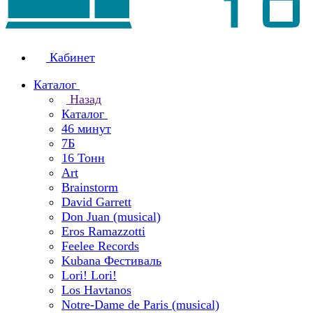
Кабинет
Каталог
Назад
Каталог
46 минут
7Б
16 Тонн
Art
Brainstorm
David Garrett
Don Juan (musical)
Eros Ramazzotti
Feelee Records
Kubana Фестиваль
Lori! Lori!
Los Havtanos
Notre-Dame de Paris (musical)