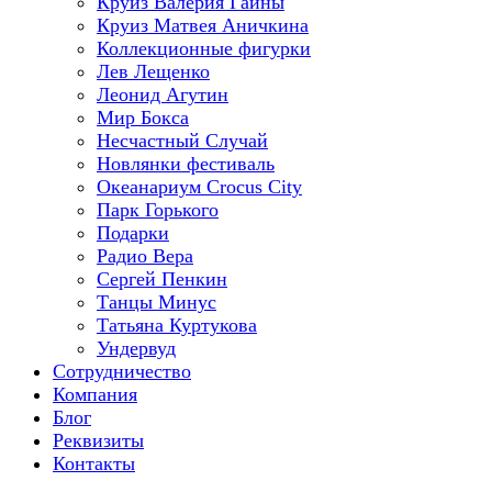
Круиз Валерия Гаины
Круиз Матвея Аничкина
Коллекционные фигурки
Лев Лещенко
Леонид Агутин
Мир Бокса
Несчастный Случай
Новлянки фестиваль
Океанариум Crocus City
Парк Горького
Подарки
Радио Вера
Сергей Пенкин
Танцы Минус
Татьяна Куртукова
Ундервуд
Сотрудничество
Компания
Блог
Реквизиты
Контакты