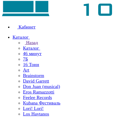
Кабинет
Каталог
Назад
Каталог
46 минут
7Б
16 Тонн
Art
Brainstorm
David Garrett
Don Juan (musical)
Eros Ramazzotti
Feelee Records
Kubana Фестиваль
Lori! Lori!
Los Havtanos