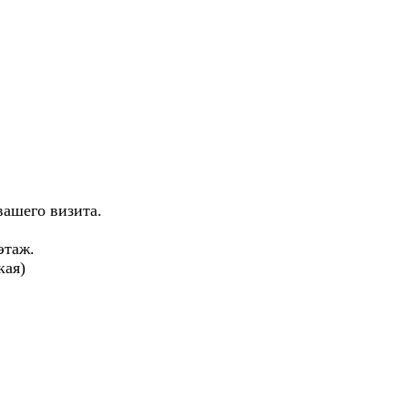
вашего визита.
 этаж.
кая)