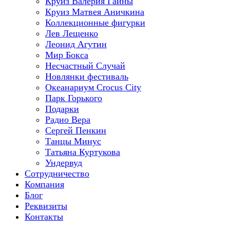
Круиз Валерия Гаины
Круиз Матвея Аничкина
Коллекционные фигурки
Лев Лещенко
Леонид Агутин
Мир Бокса
Несчастный Случай
Новлянки фестиваль
Океанариум Crocus City
Парк Горького
Подарки
Радио Вера
Сергей Пенкин
Танцы Минус
Татьяна Куртукова
Ундервуд
Сотрудничество
Компания
Блог
Реквизиты
Контакты