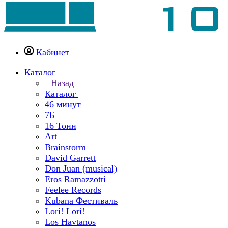
Кабинет
Каталог
Назад
Каталог
46 минут
7Б
16 Тонн
Art
Brainstorm
David Garrett
Don Juan (musical)
Eros Ramazzotti
Feelee Records
Kubana Фестиваль
Lori! Lori!
Los Havtanos