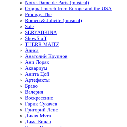
Notre-Dame de Paris (musical)
Original merch from Europe and the USA
Prodigy, The
Romeo & Juliette (musical)
Sale
SERYABKINA
ShowStaff
THERR MAITZ
Алиса
Анатолий Крупнов
Ани Лорак
Аквариум
Анита Цой
Артефакты
Браво
Валерия
Воскресение
Гарик Сукачев
Григорий Лепс
Дикая Мята
Дима Билан