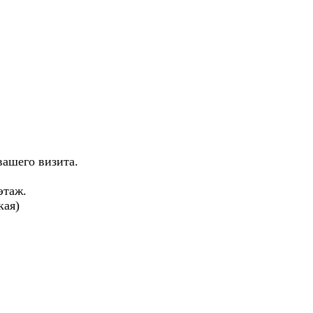
вашего визита.
 этаж.
кая)