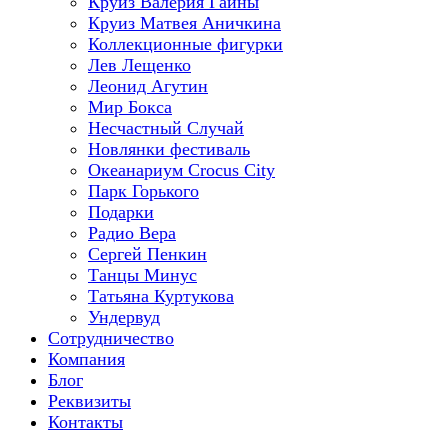
Круиз Валерия Гаины
Круиз Матвея Аничкина
Коллекционные фигурки
Лев Лещенко
Леонид Агутин
Мир Бокса
Несчастный Случай
Новлянки фестиваль
Океанариум Crocus City
Парк Горького
Подарки
Радио Вера
Сергей Пенкин
Танцы Минус
Татьяна Куртукова
Ундервуд
Сотрудничество
Компания
Блог
Реквизиты
Контакты