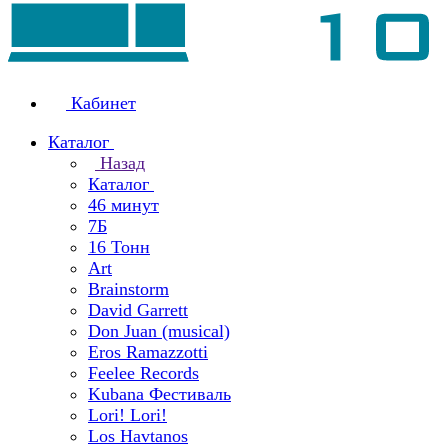
Кабинет
Каталог
Назад
Каталог
46 минут
7Б
16 Тонн
Art
Brainstorm
David Garrett
Don Juan (musical)
Eros Ramazzotti
Feelee Records
Kubana Фестиваль
Lori! Lori!
Los Havtanos