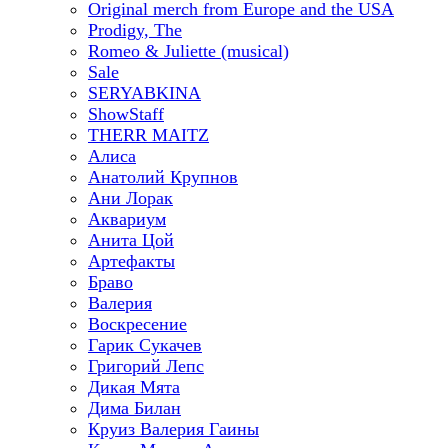
Original merch from Europe and the USA
Prodigy, The
Romeo & Juliette (musical)
Sale
SERYABKINA
ShowStaff
THERR MAITZ
Алиса
Анатолий Крупнов
Ани Лорак
Аквариум
Анита Цой
Артефакты
Браво
Валерия
Воскресение
Гарик Сукачев
Григорий Лепс
Дикая Мята
Дима Билан
Круиз Валерия Гаины