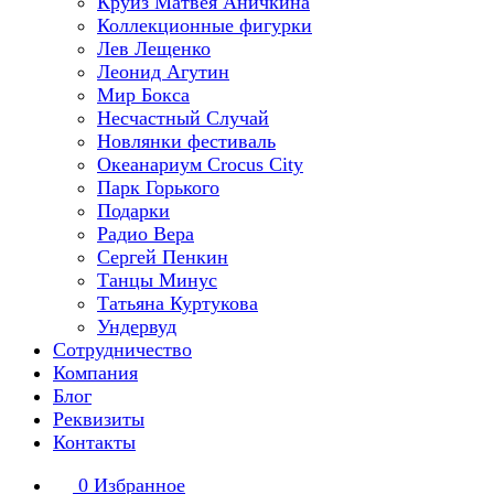
Круиз Матвея Аничкина
Коллекционные фигурки
Лев Лещенко
Леонид Агутин
Мир Бокса
Несчастный Случай
Новлянки фестиваль
Океанариум Crocus City
Парк Горького
Подарки
Радио Вера
Сергей Пенкин
Танцы Минус
Татьяна Куртукова
Ундервуд
Сотрудничество
Компания
Блог
Реквизиты
Контакты
0
Избранное