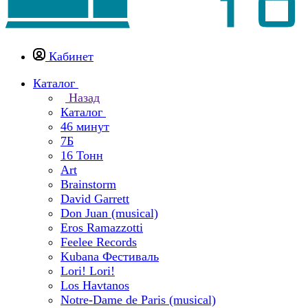
Кабинет
Каталог
Назад
Каталог
46 минут
7Б
16 Тонн
Art
Brainstorm
David Garrett
Don Juan (musical)
Eros Ramazzotti
Feelee Records
Kubana Фестиваль
Lori! Lori!
Los Havtanos
Notre-Dame de Paris (musical)