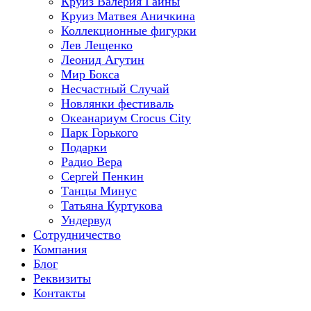
Круиз Валерия Гаины
Круиз Матвея Аничкина
Коллекционные фигурки
Лев Лещенко
Леонид Агутин
Мир Бокса
Несчастный Случай
Новлянки фестиваль
Океанариум Crocus City
Парк Горького
Подарки
Радио Вера
Сергей Пенкин
Танцы Минус
Татьяна Куртукова
Ундервуд
Сотрудничество
Компания
Блог
Реквизиты
Контакты