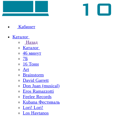
Кабинет
Каталог
Назад
Каталог
46 минут
7Б
16 Тонн
Art
Brainstorm
David Garrett
Don Juan (musical)
Eros Ramazzotti
Feelee Records
Kubana Фестиваль
Lori! Lori!
Los Havtanos