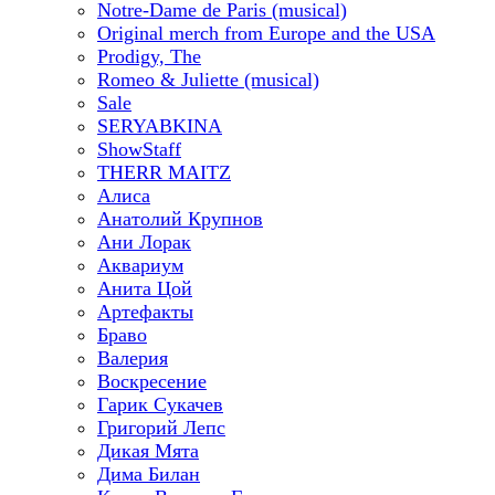
Notre-Dame de Paris (musical)
Original merch from Europe and the USA
Prodigy, The
Romeo & Juliette (musical)
Sale
SERYABKINA
ShowStaff
THERR MAITZ
Алиса
Анатолий Крупнов
Ани Лорак
Аквариум
Анита Цой
Артефакты
Браво
Валерия
Воскресение
Гарик Сукачев
Григорий Лепс
Дикая Мята
Дима Билан