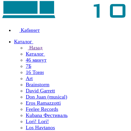
Кабинет
Каталог
Назад
Каталог
46 минут
7Б
16 Тонн
Art
Brainstorm
David Garrett
Don Juan (musical)
Eros Ramazzotti
Feelee Records
Kubana Фестиваль
Lori! Lori!
Los Havtanos