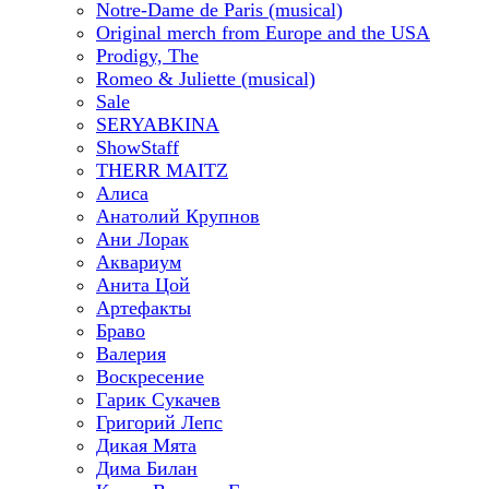
Notre-Dame de Paris (musical)
Original merch from Europe and the USA
Prodigy, The
Romeo & Juliette (musical)
Sale
SERYABKINA
ShowStaff
THERR MAITZ
Алиса
Анатолий Крупнов
Ани Лорак
Аквариум
Анита Цой
Артефакты
Браво
Валерия
Воскресение
Гарик Сукачев
Григорий Лепс
Дикая Мята
Дима Билан