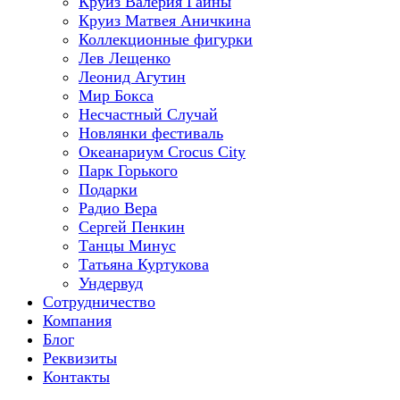
Круиз Валерия Гаины
Круиз Матвея Аничкина
Коллекционные фигурки
Лев Лещенко
Леонид Агутин
Мир Бокса
Несчастный Случай
Новлянки фестиваль
Океанариум Crocus City
Парк Горького
Подарки
Радио Вера
Сергей Пенкин
Танцы Минус
Татьяна Куртукова
Ундервуд
Сотрудничество
Компания
Блог
Реквизиты
Контакты