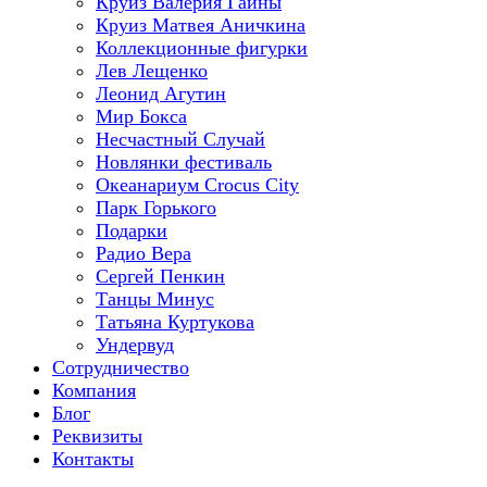
Круиз Валерия Гаины
Круиз Матвея Аничкина
Коллекционные фигурки
Лев Лещенко
Леонид Агутин
Мир Бокса
Несчастный Случай
Новлянки фестиваль
Океанариум Crocus City
Парк Горького
Подарки
Радио Вера
Сергей Пенкин
Танцы Минус
Татьяна Куртукова
Ундервуд
Сотрудничество
Компания
Блог
Реквизиты
Контакты