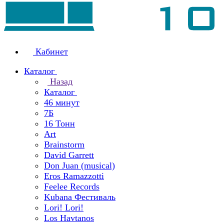
Кабинет
Каталог
Назад
Каталог
46 минут
7Б
16 Тонн
Art
Brainstorm
David Garrett
Don Juan (musical)
Eros Ramazzotti
Feelee Records
Kubana Фестиваль
Lori! Lori!
Los Havtanos