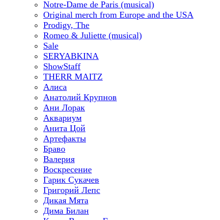
Notre-Dame de Paris (musical)
Original merch from Europe and the USA
Prodigy, The
Romeo & Juliette (musical)
Sale
SERYABKINA
ShowStaff
THERR MAITZ
Алиса
Анатолий Крупнов
Ани Лорак
Аквариум
Анита Цой
Артефакты
Браво
Валерия
Воскресение
Гарик Сукачев
Григорий Лепс
Дикая Мята
Дима Билан