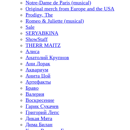
Notre-Dame de Paris (musical)
Original merch from Europe and the USA
Prodigy, The
Romeo & Juliette (musical)
Sale
SERYABKINA
ShowStaff
THERR MAITZ
Алиса
Анатолий Крупнов
Ани Лорак
Аквариум
Анита Цой
Артефакты
Браво
Валерия
Воскресение
Гарик Сукачев
Григорий Лепс
Дикая Мята
Дима Билан