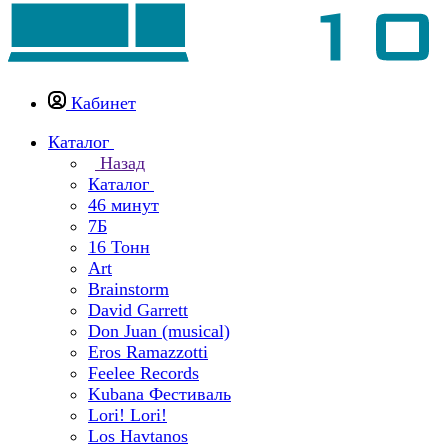
Кабинет
Каталог
Назад
Каталог
46 минут
7Б
16 Тонн
Art
Brainstorm
David Garrett
Don Juan (musical)
Eros Ramazzotti
Feelee Records
Kubana Фестиваль
Lori! Lori!
Los Havtanos