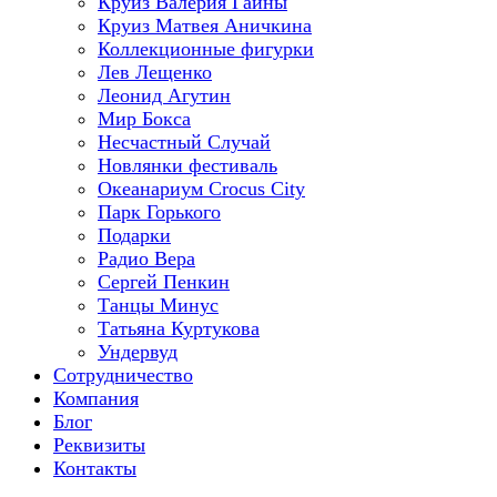
Круиз Валерия Гаины
Круиз Матвея Аничкина
Коллекционные фигурки
Лев Лещенко
Леонид Агутин
Мир Бокса
Несчастный Случай
Новлянки фестиваль
Океанариум Crocus City
Парк Горького
Подарки
Радио Вера
Сергей Пенкин
Танцы Минус
Татьяна Куртукова
Ундервуд
Сотрудничество
Компания
Блог
Реквизиты
Контакты