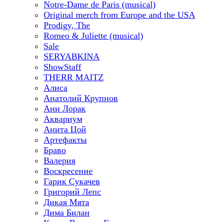
Notre-Dame de Paris (musical)
Original merch from Europe and the USA
Prodigy, The
Romeo & Juliette (musical)
Sale
SERYABKINA
ShowStaff
THERR MAITZ
Алиса
Анатолий Крупнов
Ани Лорак
Аквариум
Анита Цой
Артефакты
Браво
Валерия
Воскресение
Гарик Сукачев
Григорий Лепс
Дикая Мята
Дима Билан