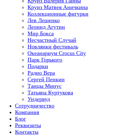
Круиз Валерия Гаины
Круиз Матвея Аничкина
Коллекционные фигурки
Лев Лещенко
Леонид Агутин
Мир Бокса
Несчастный Случай
Новлянки фестиваль
Океанариум Crocus City
Парк Горького
Подарки
Радио Вера
Сергей Пенкин
Танцы Минус
Татьяна Куртукова
Ундервуд
Сотрудничество
Компания
Блог
Реквизиты
Контакты