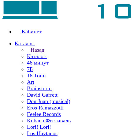
Кабинет
Каталог
Назад
Каталог
46 минут
7Б
16 Тонн
Art
Brainstorm
David Garrett
Don Juan (musical)
Eros Ramazzotti
Feelee Records
Kubana Фестиваль
Lori! Lori!
Los Havtanos