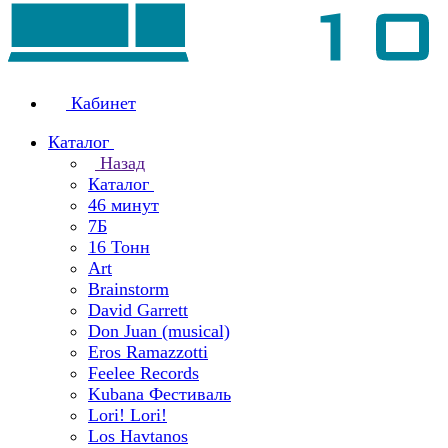
Кабинет
Каталог
Назад
Каталог
46 минут
7Б
16 Тонн
Art
Brainstorm
David Garrett
Don Juan (musical)
Eros Ramazzotti
Feelee Records
Kubana Фестиваль
Lori! Lori!
Los Havtanos