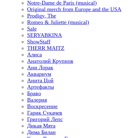
Notre-Dame de Paris (musical)
Original merch from Europe and the USA
Prodigy, The
Romeo & Juliette (musical)
Sale
SERYABKINA
ShowStaff
THERR MAITZ
Алиса
Анатолий Крупнов
Ани Лорак
Аквариум
Анита Цой
Артефакты
Браво
Валерия
Воскресение
Гарик Сукачев
Григорий Лепс
Дикая Мята
Дима Билан