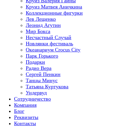
Круиз Валерия Гаины
Круиз Матвея Аничкина
Коллекционные фигурки
Лев Лещенко
Леонид Агутин
Мир Бокса
Несчастный Случай
Новлянки фестиваль
Океанариум Crocus City
Парк Горького
Подарки
Радио Вера
Сергей Пенкин
Танцы Минус
Татьяна Куртукова
Ундервуд
Сотрудничество
Компания
Блог
Реквизиты
Контакты