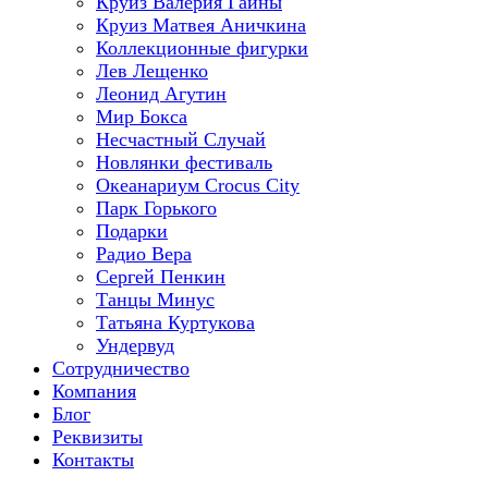
Круиз Валерия Гаины
Круиз Матвея Аничкина
Коллекционные фигурки
Лев Лещенко
Леонид Агутин
Мир Бокса
Несчастный Случай
Новлянки фестиваль
Океанариум Crocus City
Парк Горького
Подарки
Радио Вера
Сергей Пенкин
Танцы Минус
Татьяна Куртукова
Ундервуд
Сотрудничество
Компания
Блог
Реквизиты
Контакты