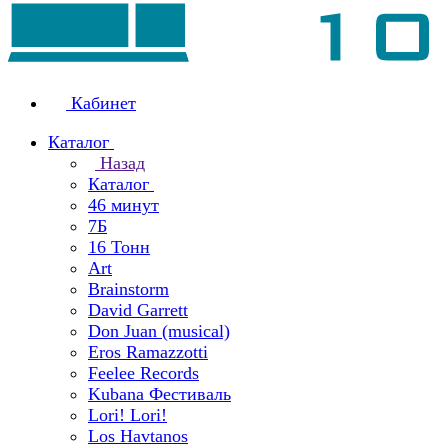
Кабинет
Каталог
Назад
Каталог
46 минут
7Б
16 Тонн
Art
Brainstorm
David Garrett
Don Juan (musical)
Eros Ramazzotti
Feelee Records
Kubana Фестиваль
Lori! Lori!
Los Havtanos