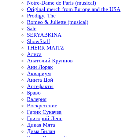
Notre-Dame de Paris (musical)
Original merch from Europe and the USA
Prodigy, The
Romeo & Juliette (musical)
Sale
SERYABKINA
ShowStaff
THERR MAITZ
Алиса
Анатолий Крупнов
Ани Лорак
Аквариум
Анита Цой
Артефакты
Браво
Валерия
Воскресение
Гарик Сукачев
Григорий Лепс
Дикая Мята
Дима Билан