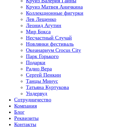
Круиз Валерия Гаины
Круиз Матвея Аничкина
Коллекционные фигурки
Лев Лещенко
Леонид Агутин
Мир Бокса
Несчастный Случай
Новлянки фестиваль
Океанариум Crocus City
Парк Горького
Подарки
Радио Вера
Сергей Пенкин
Танцы Минус
Татьяна Куртукова
Ундервуд
Сотрудничество
Компания
Блог
Реквизиты
Контакты