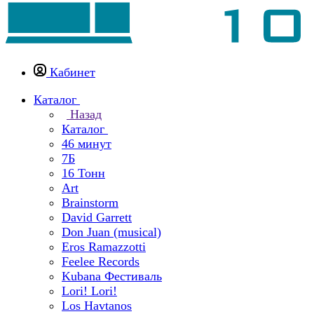
Кабинет
Каталог
Назад
Каталог
46 минут
7Б
16 Тонн
Art
Brainstorm
David Garrett
Don Juan (musical)
Eros Ramazzotti
Feelee Records
Kubana Фестиваль
Lori! Lori!
Los Havtanos