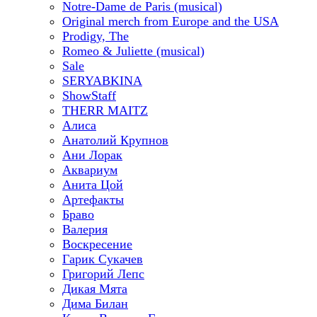
Notre-Dame de Paris (musical)
Original merch from Europe and the USA
Prodigy, The
Romeo & Juliette (musical)
Sale
SERYABKINA
ShowStaff
THERR MAITZ
Алиса
Анатолий Крупнов
Ани Лорак
Аквариум
Анита Цой
Артефакты
Браво
Валерия
Воскресение
Гарик Сукачев
Григорий Лепс
Дикая Мята
Дима Билан