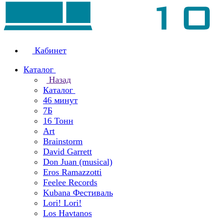
Кабинет
Каталог
Назад
Каталог
46 минут
7Б
16 Тонн
Art
Brainstorm
David Garrett
Don Juan (musical)
Eros Ramazzotti
Feelee Records
Kubana Фестиваль
Lori! Lori!
Los Havtanos