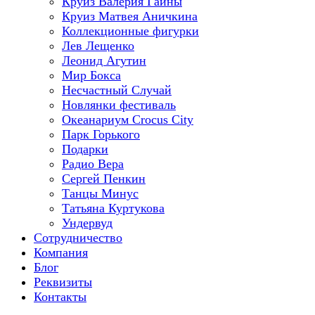
Круиз Валерия Гаины
Круиз Матвея Аничкина
Коллекционные фигурки
Лев Лещенко
Леонид Агутин
Мир Бокса
Несчастный Случай
Новлянки фестиваль
Океанариум Crocus City
Парк Горького
Подарки
Радио Вера
Сергей Пенкин
Танцы Минус
Татьяна Куртукова
Ундервуд
Сотрудничество
Компания
Блог
Реквизиты
Контакты