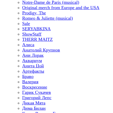
Notre-Dame de Paris (musical)
Original merch from Europe and the USA
Prodigy, The
Romeo & Juliette (musical)
Sale
SERYABKINA
ShowStaff
THERR MAITZ
Алиса
Анатолий Крупнов
Ани Лорак
Аквариум
Анита Цой
Артефакты
Браво
Валерия
Воскресение
Гарик Сукачев
Григорий Лепс
Дикая Мята
Дима Билан