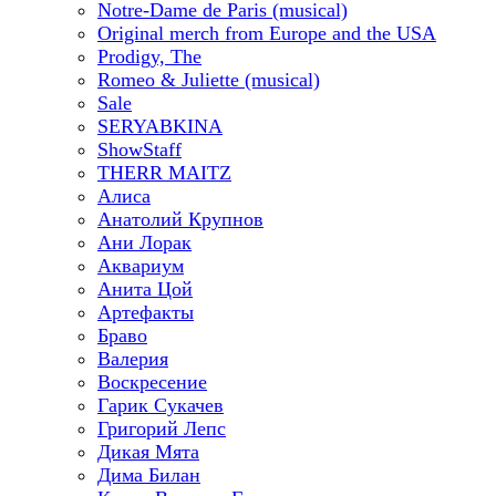
Notre-Dame de Paris (musical)
Original merch from Europe and the USA
Prodigy, The
Romeo & Juliette (musical)
Sale
SERYABKINA
ShowStaff
THERR MAITZ
Алиса
Анатолий Крупнов
Ани Лорак
Аквариум
Анита Цой
Артефакты
Браво
Валерия
Воскресение
Гарик Сукачев
Григорий Лепс
Дикая Мята
Дима Билан