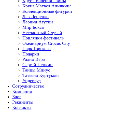
Круиз Валерия Гаины
Круиз Матвея Аничкина
Коллекционные фигурки
Лев Лещенко
Леонид Агутин
Мир Бокса
Несчастный Случай
Новлянки фестиваль
Океанариум Crocus City
Парк Горького
Подарки
Радио Вера
Сергей Пенкин
Танцы Минус
Татьяна Куртукова
Ундервуд
Сотрудничество
Компания
Блог
Реквизиты
Контакты