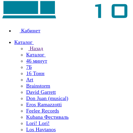
Кабинет
Каталог
Назад
Каталог
46 минут
7Б
16 Тонн
Art
Brainstorm
David Garrett
Don Juan (musical)
Eros Ramazzotti
Feelee Records
Kubana Фестиваль
Lori! Lori!
Los Havtanos