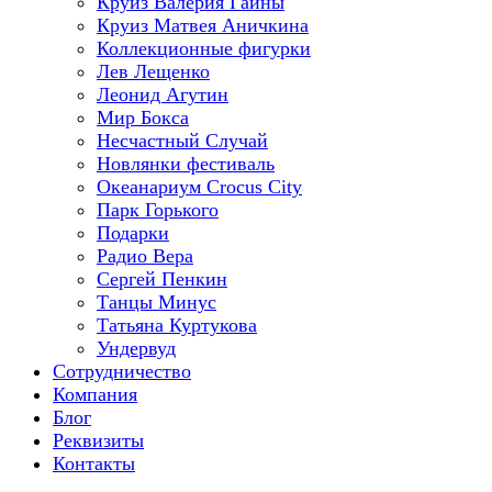
Круиз Валерия Гаины
Круиз Матвея Аничкина
Коллекционные фигурки
Лев Лещенко
Леонид Агутин
Мир Бокса
Несчастный Случай
Новлянки фестиваль
Океанариум Crocus City
Парк Горького
Подарки
Радио Вера
Сергей Пенкин
Танцы Минус
Татьяна Куртукова
Ундервуд
Сотрудничество
Компания
Блог
Реквизиты
Контакты