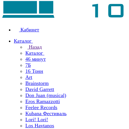
Кабинет
Каталог
Назад
Каталог
46 минут
7Б
16 Тонн
Art
Brainstorm
David Garrett
Don Juan (musical)
Eros Ramazzotti
Feelee Records
Kubana Фестиваль
Lori! Lori!
Los Havtanos