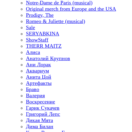
Notre-Dame de Paris (musical)
Original merch from Europe and the USA
Prodigy, The
Romeo & Juliette (musical)
Sale
SERYABKINA
ShowStaff
THERR MAITZ
Алиса
Анатолий Крупнов
Ани Лорак
Аквариум
Анита Цой
Артефакты
Браво
Валерия
Воскресение
Гарик Сукачев
Григорий Лепс
Дикая Мята
Дима Билан