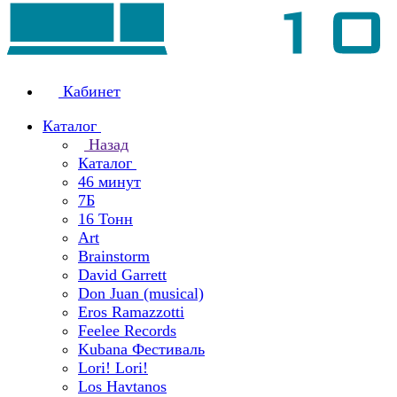
Кабинет
Каталог
Назад
Каталог
46 минут
7Б
16 Тонн
Art
Brainstorm
David Garrett
Don Juan (musical)
Eros Ramazzotti
Feelee Records
Kubana Фестиваль
Lori! Lori!
Los Havtanos