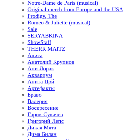
Notre-Dame de Paris (musical)
Original merch from Europe and the USA
Prodigy, The
Romeo & Juliette (musical)
Sale
SERYABKINA
ShowStaff
THERR MAITZ
Алиса
Анатолий Крупнов
Ани Лорак
Аквариум
Анита Цой
Артефакты
Браво
Валерия
Воскресение
Гарик Сукачев
Григорий Лепс
Дикая Мята
Дима Билан