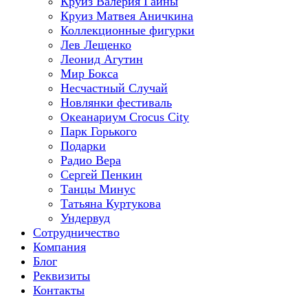
Круиз Валерия Гаины
Круиз Матвея Аничкина
Коллекционные фигурки
Лев Лещенко
Леонид Агутин
Мир Бокса
Несчастный Случай
Новлянки фестиваль
Океанариум Crocus City
Парк Горького
Подарки
Радио Вера
Сергей Пенкин
Танцы Минус
Татьяна Куртукова
Ундервуд
Сотрудничество
Компания
Блог
Реквизиты
Контакты