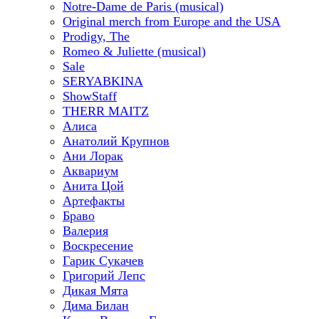
Notre-Dame de Paris (musical)
Original merch from Europe and the USA
Prodigy, The
Romeo & Juliette (musical)
Sale
SERYABKINA
ShowStaff
THERR MAITZ
Алиса
Анатолий Крупнов
Ани Лорак
Аквариум
Анита Цой
Артефакты
Браво
Валерия
Воскресение
Гарик Сукачев
Григорий Лепс
Дикая Мята
Дима Билан