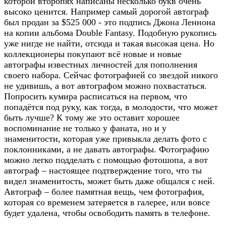
которой второпях написаны несколько букв очень
высоко ценится. Например самый дорогой автограф
был продан за $525 000 - это подпись Джона Леннона
на копии альбома Double Fantasy. Подобную рукопись
уже нигде не найти, отсюда и такая высокая цена. Но
коллекционеры покупают всё новые и новые
автографы известных личностей для пополнения
своего набора. Сейчас фотографией со звездой никого
не удивишь, а вот автографом можно похвастаться.
Попросить кумира расписаться на первом, что
попадётся под руку, как тогда, в молодости, что может
быть лучше? К тому же это оставит хорошее
воспоминание не только у фаната, но и у
знаменитости, которая уже привыкла делать фото с
поклонниками, а не давать автографы. Фотографию
можно легко подделать с помощью фотошопа, а вот
автограф – настоящее подтверждение того, что ты
видел знаменитость, может быть даже общался с ней.
Автограф – более памятная вещь, чем фотография,
которая со временем затеряется в галерее, или вовсе
будет удалена, чтобы освободить память в телефоне.