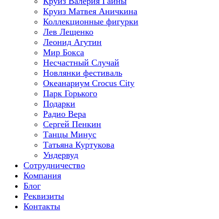
Круиз Валерия Гаины
Круиз Матвея Аничкина
Коллекционные фигурки
Лев Лещенко
Леонид Агутин
Мир Бокса
Несчастный Случай
Новлянки фестиваль
Океанариум Crocus City
Парк Горького
Подарки
Радио Вера
Сергей Пенкин
Танцы Минус
Татьяна Куртукова
Ундервуд
Сотрудничество
Компания
Блог
Реквизиты
Контакты