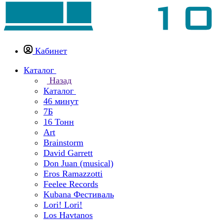
Кабинет
Каталог
Назад
Каталог
46 минут
7Б
16 Тонн
Art
Brainstorm
David Garrett
Don Juan (musical)
Eros Ramazzotti
Feelee Records
Kubana Фестиваль
Lori! Lori!
Los Havtanos